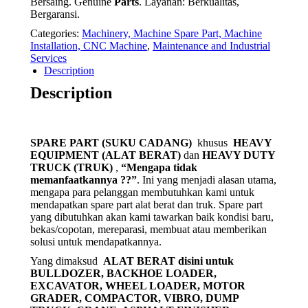
Bersaing. Genuine
Parts
. Layanan: Berkualitas,
Bergaransi.
Categories:
Machinery, Machine Spare Part, Machine
Installation, CNC Machine
,
Maintenance and Industrial
Services
Description
Description
SPARE PART (SUKU CADANG)
khusus
HEAVY
EQUIPMENT (ALAT BERAT)
dan
HEAVY DUTY
TRUCK (TRUK)
,
“Mengapa tidak
memanfaatkannya ??”
. Ini yang menjadi alasan utama,
mengapa para pelanggan membutuhkan kami untuk
mendapatkan spare part alat berat dan truk. Spare part
yang dibutuhkan akan kami tawarkan baik kondisi baru,
bekas/copotan, mereparasi, membuat atau memberikan
solusi untuk mendapatkannya.
Yang dimaksud
ALAT BERAT disini untuk
BULLDOZER, BACKHOE LOADER,
EXCAVATOR, WHEEL LOADER, MOTOR
GRADER, COMPACTOR, VIBRO, DUMP