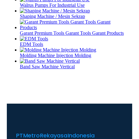
Walrus Pumps For Industrial Use
Shaping Machine / Mesin Sekrap
Garant Premium Tools Garant Tools Garant Products
EDM Tools
Molding Machine Injection Molding
Band Saw Machine Vertical
PT Metro Rekayasa Indonesia