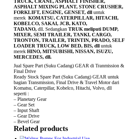
TRUCK, CRANE, ASPHALT FINISHER,
ASPHALT MIXING PLANT, STONE CRUSHER,
FORKLIFT, ENGINE, GENSET, dll
untuk
merek
KOMATSU, CATERPILLAR, HITACHI,
KOBELCO, SAKAI, JCB, KATO,
TADANO,
dll. Sedangkan
TRUK meliputi DUMP,
MIXER, SEMI TRAILER, TANKI, CARGO,
TRONTON, TRAILER, TRINTIN, PRADO, SELF
LOADER TRUCK, LOW BED, BIS, dll
untuk
merek
HINO, MITSUBISHI, NISSAN, ISUZU,
MERCEDES, dll.
Jual Spare Part (Suku Cadang) GEAR di Tranmission &
Final Drive
Ready Stock Spare Part (Suku Cadang) GEAR untuk
bagian Transmission, Final Drive & Travel Motor dari
Komatsu, Caterpillar, Kobelco, Hitachi, Volvo, dll
seperti :
– Planetary Gear
– Gear Set
– Input Shaft
– Gear Drive
– Bevel Gear
Related products