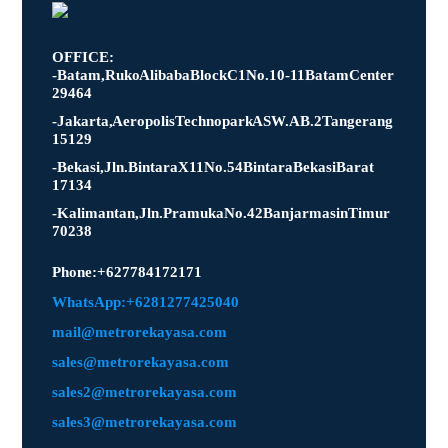
OFFICE:
- Batam, Ruko Alibaba Block C1 No. 10-11 Batam Center
29464
- Jakarta, Aeropolis Technopark ASW.AB.2 Tangerang
15129
- Bekasi, Jln. Bintara X11 No.54 Bintara Bekasi Barat
17134
- Kalimantan, Jln. Pramuka No.42 Banjarmasin Timur
70238
Phone : +627784172171
WhatsApp: +6281277425040
mail@metrorekayasa.com
sales@metrorekayasa.com
sales2@metrorekayasa.com
sales3@metrorekayasa.com